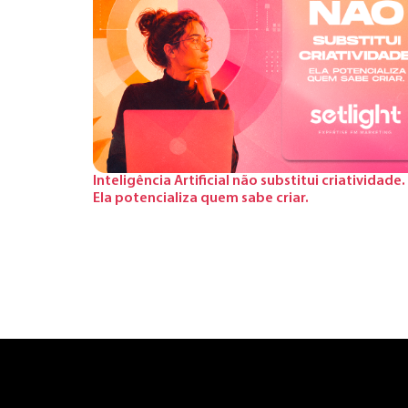
Inteligência Artificial não substitui criatividade.
Ela potencializa quem sabe criar.